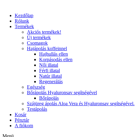
Kezdőlap
Rólunk
Termékek
Akciós termékek!
Új termékek
Csomagok
Hajápolás koffeinnel
Hajhullás ellen
Korpásodás ellen
Női illatal
Férfi illatal
Natúr illatal
Regenerálás
Egészség
Bőrápolás Hyaluronsav segítségével
Bőrápolás
Szájüreg ápolás Aloa Vera és Hyaluronsav segítségével.
Testápolás
Kosár
Pénztár
A fiókom
Menü