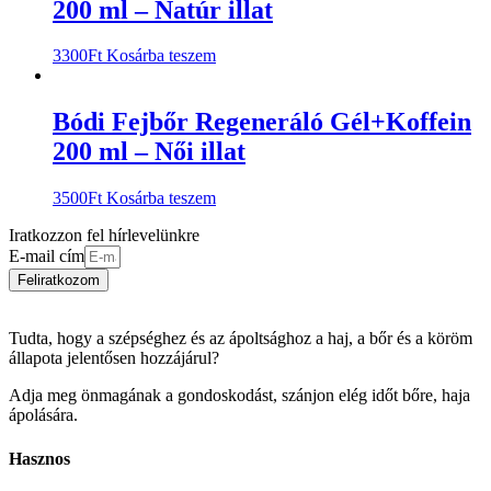
200 ml – Natúr illat
3300
Ft
Kosárba teszem
Bódi Fejbőr Regeneráló Gél+Koffein
200 ml – Női illat
3500
Ft
Kosárba teszem
Iratkozzon fel hírlevelünkre
E-mail cím
Feliratkozom
Tudta, hogy a szépséghez és az ápoltsághoz a haj, a bőr és a köröm
állapota jelentősen hozzájárul?
Adja meg önmagának a gondoskodást, szánjon elég időt bőre, haja
ápolására.
Hasznos