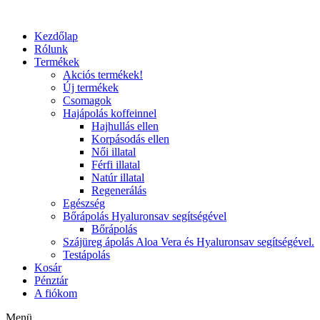
Kezdőlap
Rólunk
Termékek
Akciós termékek!
Új termékek
Csomagok
Hajápolás koffeinnel
Hajhullás ellen
Korpásodás ellen
Női illatal
Férfi illatal
Natúr illatal
Regenerálás
Egészség
Bőrápolás Hyaluronsav segítségével
Bőrápolás
Szájüreg ápolás Aloa Vera és Hyaluronsav segítségével.
Testápolás
Kosár
Pénztár
A fiókom
Menü