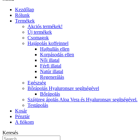
Kezdőlap
Rólunk
Termékek
Akciós termékek!
Új termékek
Csomagok
Hajápolás koffeinnel
Hajhullás ellen
Korpásodás ellen
Női illatal
Férfi illatal
Natúr illatal
Regenerálás
Egészség
Bőrápolás Hyaluronsav segítségével
Bőrápolás
Szájüreg ápolás Aloa Vera és Hyaluronsav segítségével.
Testápolás
Kosár
Pénztár
A fiókom
Keresés