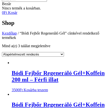
Bezár
Nincs termék a kosárban.
0
Ft
Kosár
Shop
Kezdőlap
/ “Bódi Fejbőr Regeneráló Gél” címkével rendelkező
termékek
Mind a(z) 3 találat megjelenítve
Bódi Fejbőr Regeneráló Gél+Koffein
200 ml – Férfi illat
3500
Ft
Kosárba teszem
Bódi Fejbőr Regeneráló Gél+Koffein