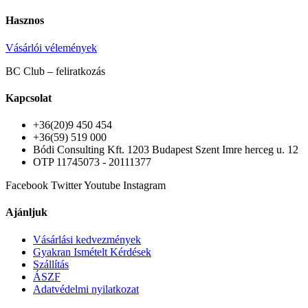
Hasznos
Vásárlói vélemények
BC Club – feliratkozás
Kapcsolat
+36(20)9 450 454
+36(59) 519 000
Bódi Consulting Kft. 1203 Budapest Szent Imre herceg u. 12
OTP 11745073 - 20111377
Facebook
Twitter
Youtube
Instagram
Ajánljuk
Vásárlási kedvezmények
Gyakran Ismételt Kérdések
Szállítás
ÁSZF
Adatvédelmi nyilatkozat