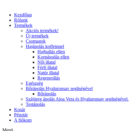
Kezdőlap
Rólunk
Termékek
Akciós termékek!
Új termékek
Csomagok
Hajápolás koffeinnel
Hajhullás ellen
Korpásodás ellen
Női illatal
Férfi illatal
Natúr illatal
Regenerálás
Egészség
Bőrápolás Hyaluronsav segítségével
Bőrápolás
Szájüreg ápolás Aloa Vera és Hyaluronsav segítségével.
Testápolás
Kosár
Pénztár
A fiókom
Menü