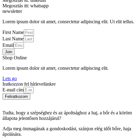
Megosztás itt: linkedin
Megosztás itt: whatsapp
newsletter
Lorem ipsum dolor sit amet, consectetur adipiscing elit. Ut elit tellus.
First Name
Last Name
Email
Join
Shop Online
Lorem ipsum dolor sit amet, consectetur adipiscing elit.
Lets go
Iratkozzon fel hírlevelünkre
E-mail cím
Feliratkozom
Tudta, hogy a szépséghez és az ápoltsághoz a haj, a bőr és a köröm
állapota jelentősen hozzájárul?
Adja meg önmagának a gondoskodást, szánjon elég időt bőre, haja
ápolására.