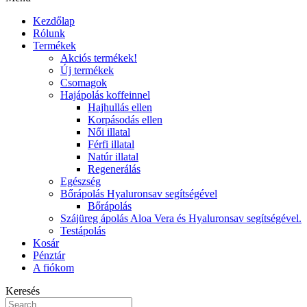
Kezdőlap
Rólunk
Termékek
Akciós termékek!
Új termékek
Csomagok
Hajápolás koffeinnel
Hajhullás ellen
Korpásodás ellen
Női illatal
Férfi illatal
Natúr illatal
Regenerálás
Egészség
Bőrápolás Hyaluronsav segítségével
Bőrápolás
Szájüreg ápolás Aloa Vera és Hyaluronsav segítségével.
Testápolás
Kosár
Pénztár
A fiókom
Keresés